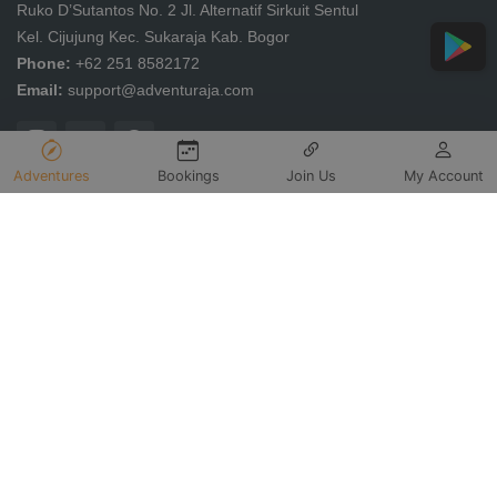
Ruko D’Sutantos No. 2 Jl. Alternatif Sirkuit Sentul
Kel. Cijujung Kec. Sukaraja Kab. Bogor
Phone:
+62 251 8582172
Email:
support@adventuraja.com
Adventures
Bookings
Join Us
My Account
Kontak Layanan Pengaduan Konsumen
Direktorat Jendral Perlindungan Konsumen dan Tertib Negara
Kementrian Perdagangan Republik Indonesia
WA:
+62 853 1111 1010
Useful Links
Home
About Us
Join Us
Privacy Policy
Account Deletion