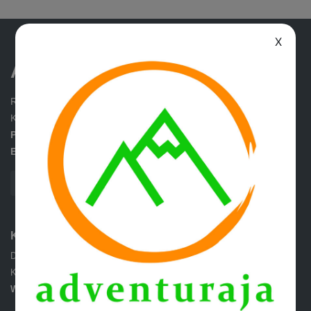
X
Adventuraja
Ruko D’Sutantos No. 2 Jl. Alternatif Sirkuit Sentul
Kel. Cijujung Kec. Sukaraja Kab. Bogor
Phone:
+62 251 8582172
Email:
support@adventuraja.com
Kontak Layanan Pengaduan Konsumen
Direktorat Jendral Perlindungan Konsumen dan Tertib Negara
Kementrian Perdagangan Republik Indonesia
WA:
+62 853 1111 1010