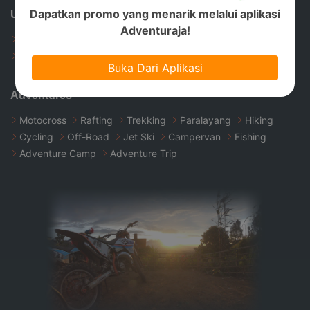
Dapatkan promo yang menarik melalui aplikasi
Useful Links
Adventuraja!
Home
About Us
Join Us
Privacy Policy
Account Deletion
Buka Dari Aplikasi
Adventures
Motocross
Rafting
Trekking
Paralayang
Hiking
Cycling
Off-Road
Jet Ski
Campervan
Fishing
Adventure Camp
Adventure Trip