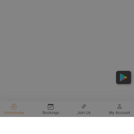
Adventures
Bookings
Join Us
My Account