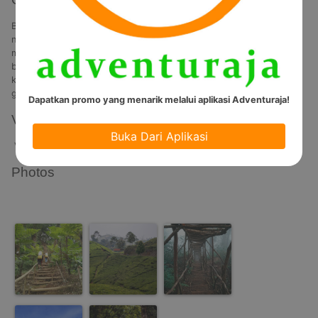
Bagi kamu warga Jabodetabek yang sedang rindu mendaki gunung 
namun hanya punya libur 1 hari, Gunung Kencana di Bogor bisa 
menjadi alternatif. Gunung yang berada di kawasan puncak ini juga 
bisa menjadi pilihan yang tepat bagi kamu yang baru memulai 
kegiatan mendaki sebagai ajang pengenalan sebelum menyambangi 
gunung-gunung lainnya yang lebih tinggi.
Dapatkan promo yang menarik melalui aplikasi Adventuraja!
Video
Buka Dari Aplikasi
Video Tidak Tersedia
Photos