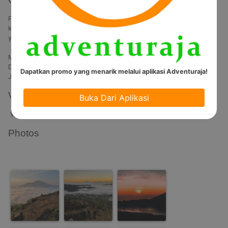
Pendakian dilakukan dari Pura Bukit Catu yang merupakan jalan 
ketiga untuk mendaki ke Gunung Batur, jalan ini merupakan jalan 
yang langsung mengarah ke puncak tertinggi Gunung Batur.

Minimal usia : 10 Tahun

Durasi kegiatan : 10 Jam

Dapatkan promo yang menarik melalui aplikasi Adventuraja!
Video
Buka Dari Aplikasi
Video Tidak Tersedia
Photos