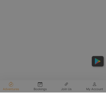
Adventures
Bookings
Join Us
My Account