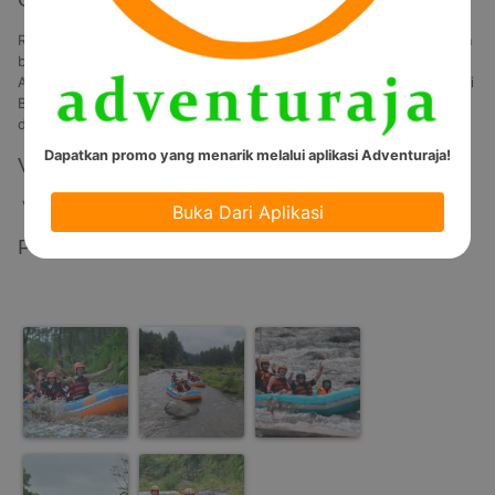
Rafting atau Arung Jeram adalah kegiatan olah raga bermain air dan 
bisa dinikmati dari berbagai usia. Baik anak–anak maupun dewasa. 
Anda bisa menikmati Rafting bersama teman atau keluarga di Sungai 
Badeng. Sebuah sungai di Lereng Gunung Raung yang airnya jernih, 
dingin dan menyegarkan.
Dapatkan promo yang menarik melalui aplikasi Adventuraja!
Video
Video Tidak Tersedia
Buka Dari Aplikasi
Photos