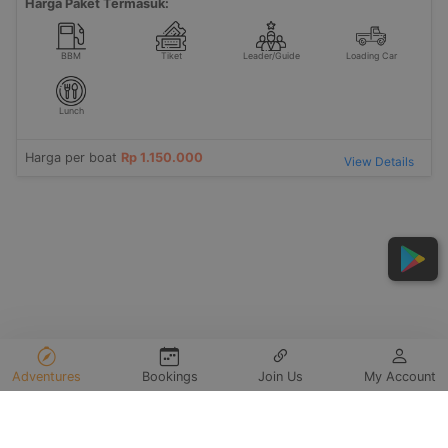
Harga Paket Termasuk:
BBM
Tiket
Leader/Guide
Loading Car
Lunch
Harga per boat
Rp 1.150.000
View Details
Adventures
Bookings
Join Us
My Account