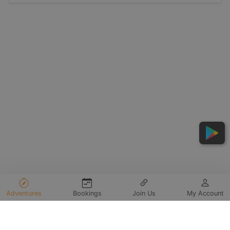
Adventures
Bookings
Join Us
My Account