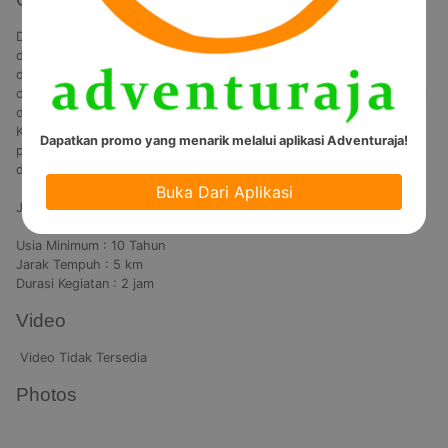
Dalam arung jeram, sumber air adalah bagian yang sangat penting 
dalam setiap pengarungan. Sumber air Sungai Palayangan berasal 
dari aliran danau Situ Cileunca yang relatif stabil sepanjang tahun 
dengan debit rata-rata diantara 1 – 2,5 M3/detik sehingga sungai ini 
dapat diarungi kapan saja dan juga bebas dari banjir bandang. 
Kelebihan ini memungkinkan Sungai Palayangan dapat diarungi oleh 
Dapatkan promo yang menarik melalui aplikasi Adventuraja!
peserta pemula, pengarungan dalam kondisi hujan atau peserta 
dengan umur minimal diatas 10 Tahun.

Buka Dari Aplikasi
Jelajahi Sungai Palayangan sekarang juga,

Usia Minimum : 10 Tahun

Jarak Tempuh : 5 km

Durasi Kegiatan : 2 jam 
Video
Video Tidak Tersedia
Photos