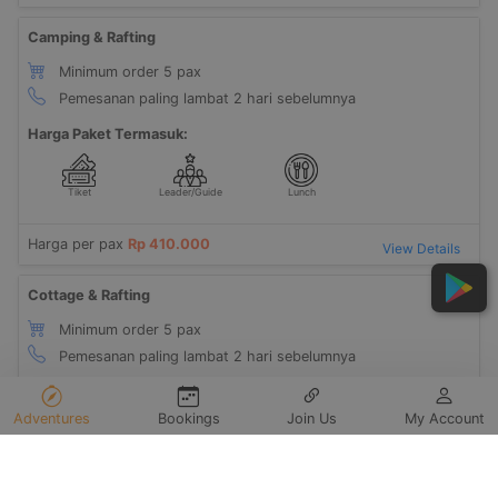
Camping & Rafting
Minimum order 5 pax
Pemesanan paling lambat 2 hari sebelumnya
Harga Paket Termasuk:
Tiket
Leader/Guide
Lunch
Harga per pax
Rp 410.000
View Details
Cottage & Rafting
Minimum order 5 pax
Pemesanan paling lambat 2 hari sebelumnya
Harga per pax
Rp 595.000
View Details
Adventures
Bookings
Join Us
My Account