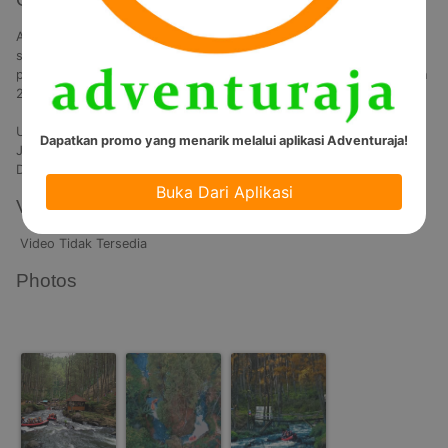
Ada yang berbeda ber-arung jeram di Situ Cileunca Pangalengan, 
sebelum masuk ke jeram-jeram yang berada di Sungai Palayangan, 
para wisatawan dapat mengarungi genangan air Situ Cileunca sejauh 
2 km.

Usia Minimum :  10 Tahun

Dapatkan promo yang menarik melalui aplikasi Adventuraja!
Jarak Tempuh : 12 km

Durasi Kegiatan : 3 jam 
Buka Dari Aplikasi
Video
Video Tidak Tersedia
Photos