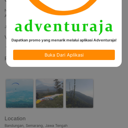
Nikmati keindahan alam dan pemandangan di  Rawa Pening, 
Ambarawa, Kota Ungaran, Salatiga dan sekitarnya.

Jam operasional pukul 07.00 - 17.00
Video
Dapatkan promo yang menarik melalui aplikasi Adventuraja!
Video Tidak Tersedia
Buka Dari Aplikasi
Photos
Location
Bandungan, Semarang, Jawa Tengah