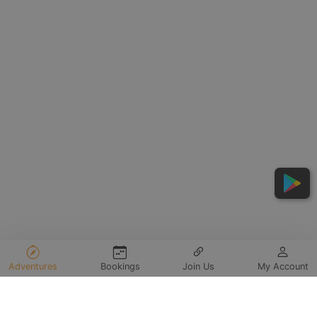
Adventures
Bookings
Join Us
My Account