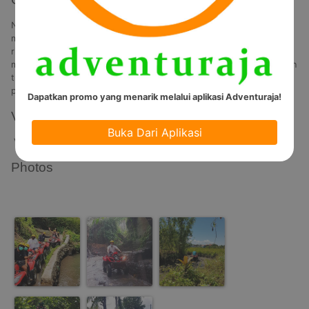
Nikmati petualangan yang menantang dan menguji adrenalin dengan 
mengendarai motor ATV selama 1,5 sampai 2 jam! Lewati berbagai 
rintangan dan pemandangan alam yang indah seperti persawahan, 
melintasi sungai, hutan, air terjun, dan goa! Semua ini diawali dengan 
training track guna memastikan kesiapan peserta dalam 
petualangan.
Dapatkan promo yang menarik melalui aplikasi Adventuraja!
Video
Buka Dari Aplikasi
Video Tidak Tersedia
Photos