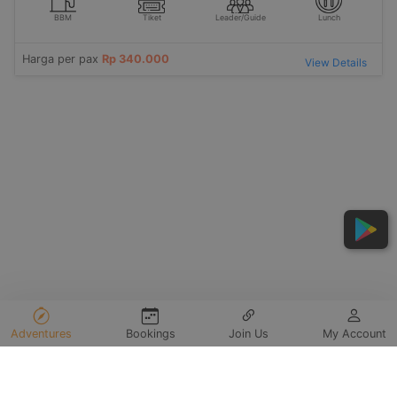
BBM
Tiket
Leader/Guide
Lunch
Harga per pax
Rp 340.000
View Details
Adventures
Bookings
Join Us
My Account