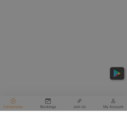
Adventures
Bookings
Join Us
My Account