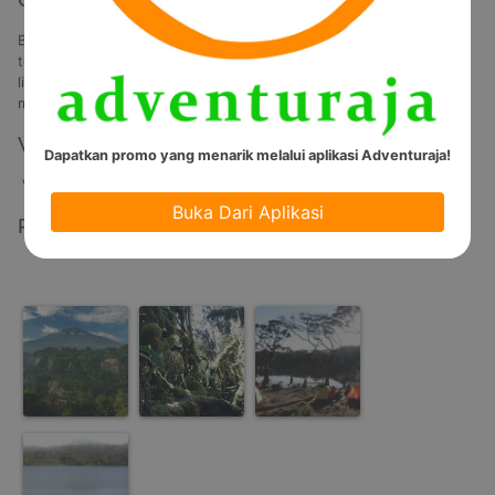
Buat kamu yang suka hiking, mendaki menuju puncak-puncak 
tertinggi di Sumatera Barat bisa menjadi alternatif untuk mengisi 
liburan. Apalagi, kawasan ini menyimpan sejumlah gunung yang 
menawarkan pemandangan eksotis.
Video
Dapatkan promo yang menarik melalui aplikasi Adventuraja!
Video Tidak Tersedia
Buka Dari Aplikasi
Photos