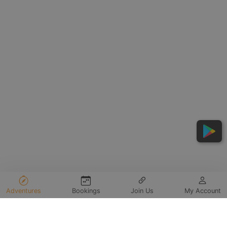
Adventures
Bookings
Join Us
My Account