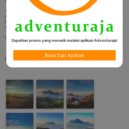
 Menikmati keindahan gunung Prau menjadi salah satu cara melihat 
panorama alam lebih dekat. Anda bisa menyaksikan indahnya 
panorama alam sekitar gunung Prau dari ketinggian yang disebut 
negeri di awan.
Video
Dapatkan promo yang menarik melalui aplikasi Adventuraja!
Video Tidak Tersedia
Buka Dari Aplikasi
Photos