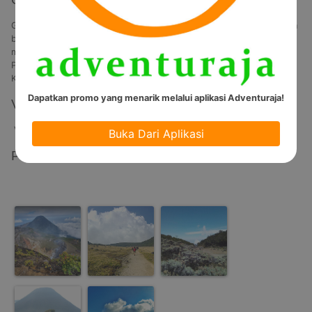
Gunung Gede merupakan tempat paling favorit untuk pendakian dan 
berkemah. Hampir setiap pekan, ada saja pencinta alam yang 
mencoba mendaki puncak Gunung Gede setinggi 2.958 meter itu. 
Puncak-puncaknya dapat terlihat dengan jelas dari Cibodas 
Kecamatan Pacet.
Dapatkan promo yang menarik melalui aplikasi Adventuraja!
Video
Video Tidak Tersedia
Buka Dari Aplikasi
Photos