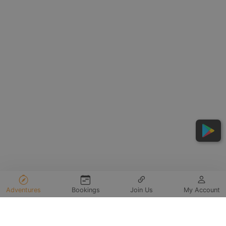
Adventures
Bookings
Join Us
My Account