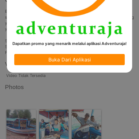
Berwisata di Kepulauan Seribu tidak hanya menawarkan kegiatan 
snorkeling atau diving. Di masa pandemi, ada tren wisata memancing 
yang bisa dilakukan sambil menelusuri pulau-pulau Kepulauan Seribu 
yang cantik.

Spot fishing : Pulau Pari dan sekitarnya

Dapatkan promo yang menarik melalui aplikasi Adventuraja!
Start : 20.00 WIB

Finish : 17. 00 WIB 
Buka Dari Aplikasi
Video
Video Tidak Tersedia
Photos