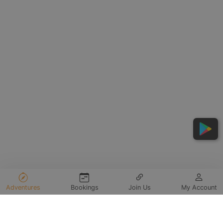
Adventures
Bookings
Join Us
My Account