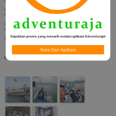
Laut yang kadang penuh gelombang pun jadi tantangan yang 
menyenangkan, mancing di laut juga sarana untuk memacu adrenalin. 

Start : Hari Pertama 17.00 WIB

Finish : Hari Kedua 09.00 WIB
Dapatkan promo yang menarik melalui aplikasi Adventuraja!
Video
Video Tidak Tersedia
Buka Dari Aplikasi
Photos