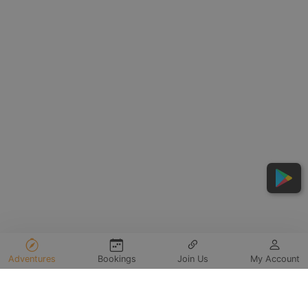
Adventures
Bookings
Join Us
My Account