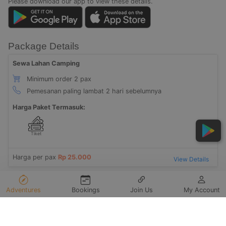
Please download our app to view these details.
Package Details
Sewa Lahan Camping
Minimum order 2 pax
Pemesanan paling lambat 2 hari sebelumnya
Harga Paket Termasuk:
Tiket
Harga per pax
Rp 25.000
View Details
Adventures
Bookings
Join Us
My Account